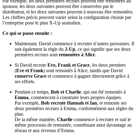
Par exemple, les deux premières recrues peuvent être remontées au
sponsor, les deux suivantes peuvent être conservées par le
distributeur, et les deux suivantes peuvent à nouveau être remontées.
Les chiffres précis peuvent varier selon la configuration choisie par
l’entreprise pour le plan X-Up australien.
Ce qui se passe ensuite :
Maintenant, David commence à recruter d’autres personnes. Il
suit également la règle du
2-Up
, ce qui signifie que ses deux
premières recrues sont
remontées à Alice
.
Si David recrute
Eve, Frank et Grace
, les deux premiers
(
Eve et Frank
) sont remontés à Alice, tandis que David
conserve Grace
et commence à gagner directement grâce à
ses efforts.
Pendant ce temps,
Bob et Charlie
, qui ont été remontés à
Emma
, commencent à construire leurs propres équipes.
Par exemple,
Bob recrute Hannah et Ian
, et remonte ses
deux premières recrues à Emma, conformément aux règles du
plan.
De la même manière,
Charlie
commence à recruter et suit le
même processus de remontée, contribuant ainsi davantage au
réseau et aux revenus d’Emma.