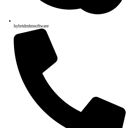
hybridmlmsoftware