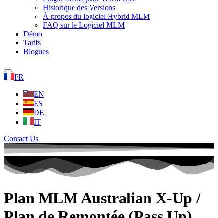
Historique des Versions
À propos du logiciel Hybrid MLM
FAQ sur le Logiciel MLM
Démo
Tarifs
Blogues
FR
EN
ES
DE
IT
Contact Us
Plan MLM Australian X-Up /
Plan de Remontée (Pass Up)