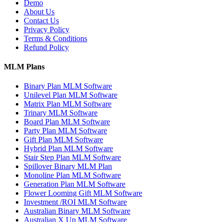
Demo
About Us
Contact Us
Privacy Policy
Terms & Conditions
Refund Policy
MLM Plans
Binary Plan MLM Software
Unilevel Plan MLM Software
Matrix Plan MLM Software
Trinary MLM Software
Board Plan MLM Software
Party Plan MLM Software
Gift Plan MLM Software
Hybrid Plan MLM Software
Stair Step Plan MLM Software
Spillover Binary MLM Plan
Monoline Plan MLM Software
Generation Plan MLM Software
Flower Looming Gift MLM Software
Investment /ROI MLM Software
Australian Binary MLM Software
Australian X Up MLM Software