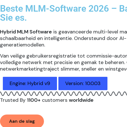
Beste MLM-Software 2026 – Bau
Sie es.
Hybrid MLM Software
is geavanceerde multi-level ma
schaalbaarheid en intelligentie. Ondersteund door A
generatie­modellen.
Van veilige gebruikersregistratie tot commissie-aut
volledige netwerk met precisie en gemak te beheren.
netwerkmarketingtraject slimmer, sneller en winstgeve
Engine: Hybrid v9
Version: 10.0.03
Trusted By
1100+
customers
worldwide
Aan de slag