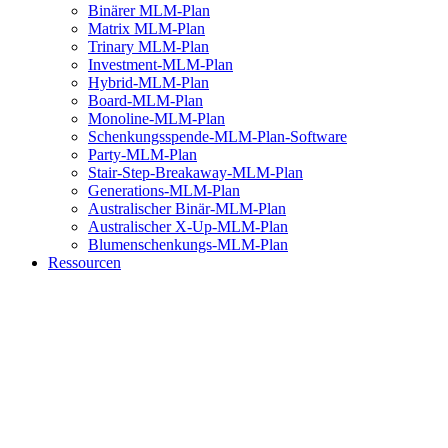
Binärer MLM-Plan
Matrix MLM-Plan
Trinary MLM-Plan
Investment-MLM-Plan
Hybrid-MLM-Plan
Board-MLM-Plan
Monoline-MLM-Plan
Schenkungsspende-MLM-Plan-Software
Party-MLM-Plan
Stair-Step-Breakaway-MLM-Plan
Generations-MLM-Plan
Australischer Binär-MLM-Plan
Australischer X-Up-MLM-Plan
Blumenschenkungs-MLM-Plan
Ressourcen