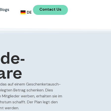
FR
Contact Us
Blogs
DE
IT
de-
are
l, das auf einem Geschenketausch-
elegten Betrag schenken. Dies
 Mitglieder werben, erhalten sie im
stum schafft. Der Plan legt den
hnt werden.