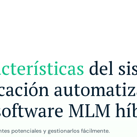
cterísticas
del si
icación automatiz
software MLM hí
tes potenciales y gestionarlos fácilmente.