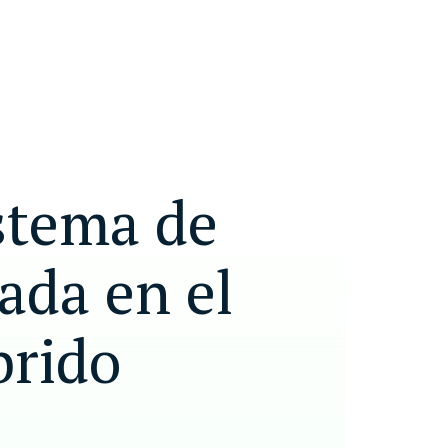
stema de
ada en el
brido