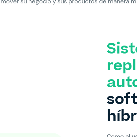
mover su negocio y sus productos de manera má
Sis
rep
aut
sof
híb
Como el us