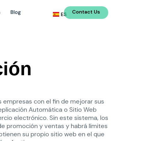
DE
Contact Us
n
Blog
ES
IT
ción
as empresas con el fin de mejorar sus
eplicación Automática o Sitio Web
io electrónico. Sin este sistema, los
 de promoción y ventas y habrá límites
btienen su propio sitio web en el que