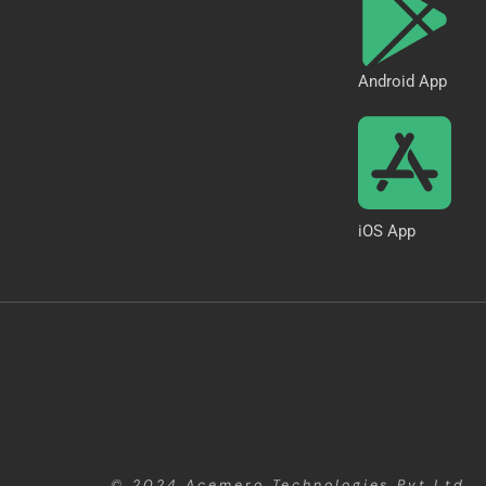
Android App
iOS App
© 2024
Acemero Technologies Pvt.Ltd