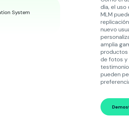
día, el us
MLM puede 
replicació
nuevo usua
personaliz
amplia gam
productos 
de fotos y
testimonio
pueden per
preferenci
Demost