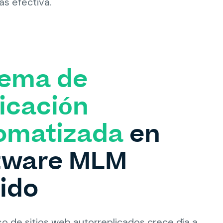
s efectiva.
tema de
licación
omatizada
en
tware MLM
rido
o de sitios web autorreplicados crece día a