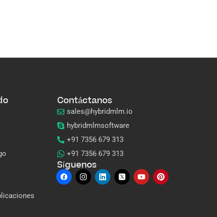
do
Contáctanos
sales@hybridmlm.io
hybridmlmsoftware
+91 7356 679 313
go
+91 7356 679 313
Síguenos
plicaciones