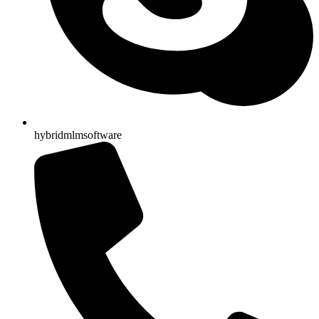
hybridmlmsoftware