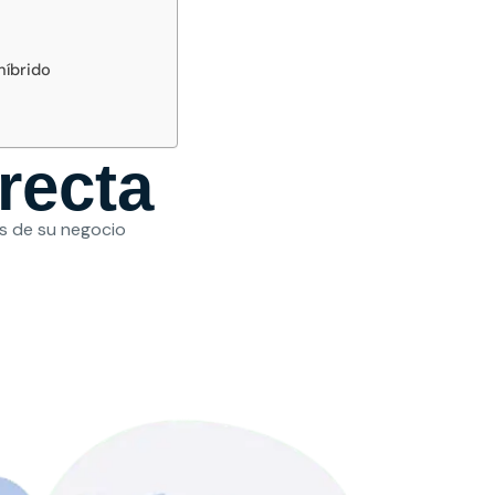
híbrido
recta
as de su negocio