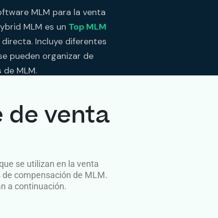
oftware MLM para la venta
Hybrid MLM es un
Top MLM
directa. Incluye diferentes
 se pueden organizar de
s de MLM.
 de venta
e se utilizan en la venta
nes de compensación de MLM.
n a continuación.