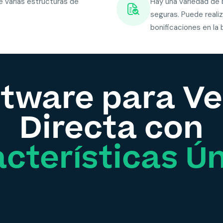
de varias estructuras de
Hay una variedad de b
seguras. Puede reali
bonificaciones en la b
tware para V
Directa con
cterísticas Ú