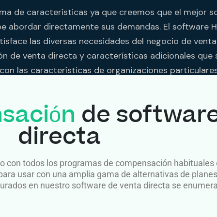
a de características ya que creemos que el mejor s
be abordar directamente sus demandas. El software 
tisface las diversas necesidades del negocio de venta 
 de venta directa y características adicionales que
con las características de organizaciones particulare
sación
de software
directa
 con todos los programas de compensación habituales qu
ta para usar con una amplia gama de alternativas de pla
ados en nuestro software de venta directa se enumera