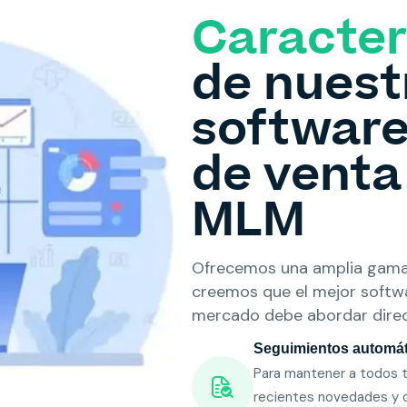
Caracter
de nuest
software
de venta
MLM
Ofrecemos una amplia gama
creemos que el mejor softw
mercado debe abordar dire
Seguimientos automá
Para mantener a todos 
recientes novedades y o