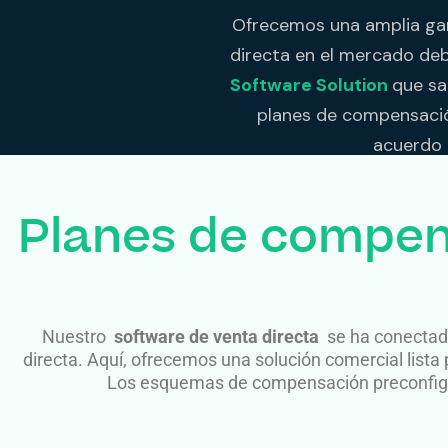
Ofrecemos una amplia gam
directa en el mercado de
Software Solution
que sa
planes de compensación
acuerdo 
Planes de compen
Nuestro
software de venta directa
se ha conectado
directa. Aquí, ofrecemos una solución comercial lis
Los esquemas de compensación preconfigur